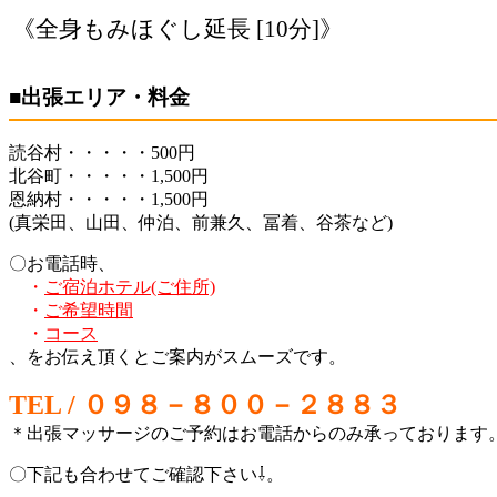
《全身もみほぐし延長 [10分]》
■出張エリア・料金
読谷村・・・・・500円
北谷町・・・・・1,500円
恩納村・・・・・1,500円
(真栄田、山田、仲泊、前兼久、冨着、谷茶など)
〇お電話時、
・
ご宿泊ホテル(ご住所)
・
ご希望時間
・
コース
、をお伝え頂くとご案内がスムーズです。
TEL / ０９８－８００－２８８３
＊出張マッサージのご予約はお電話からのみ承っております
〇下記も合わせてご確認下さい⇩。